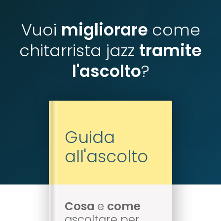
Vuoi
migliorare
come
chitarrista jazz
tramite
l'ascolto
?
Guida
all'ascolto
Cosa
e
come
ascoltare per